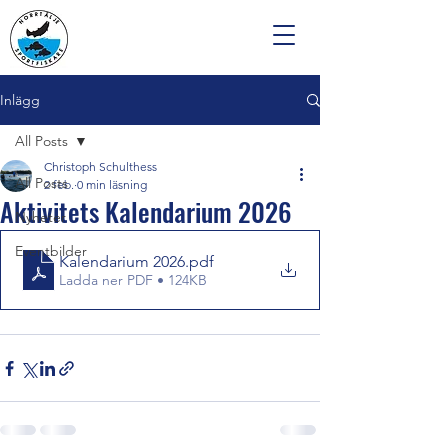
Inlägg
All Posts
Christoph Schulthess
All Posts
2 feb.
0 min läsning
Aktivitets Kalendarium 2026
Nyheter
Eventbilder
Kalendarium 2026
.pdf
Ladda ner PDF • 124KB