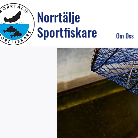
Norrtälje
Sportfiskare
Om Oss