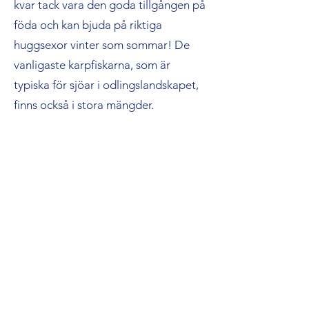
kvar tack vara den goda tillgången på
föda och kan bjuda på riktiga
huggsexor vinter som sommar! De
vanligaste karpfiskarna, som är
typiska för sjöar i odlingslandskapet,
finns också i stora mängder.
Fiskekort
för Limmaren, Lommaren,
Kyrksjön, Maltasjön och del i Norrtäljeån
köper du på
www.ifiske.se
.
Kostnad Veckokort 100, Årskort 300,
Familjekort 400
Ungdomar t.o.m 15 år fiskar gratis